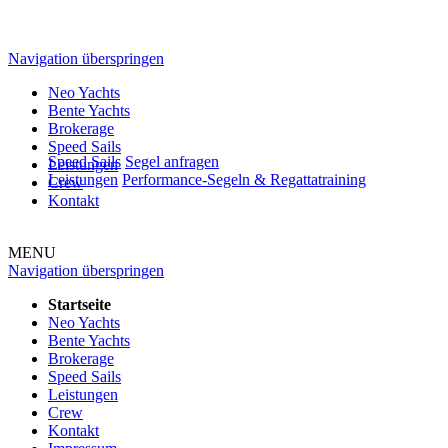
Navigation überspringen
Neo Yachts
Bente Yachts
Brokerage
Speed Sails
Speed Sails
Segel anfragen
Leistungen
Leistungen
Performance-Segeln & Regattatraining
Crew
Kontakt
MENU
Navigation überspringen
Startseite
Neo Yachts
Bente Yachts
Brokerage
Speed Sails
Leistungen
Crew
Kontakt