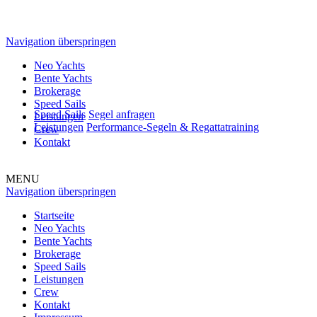
Navigation überspringen
Neo Yachts
Bente Yachts
Brokerage
Speed Sails
Speed Sails
Segel anfragen
Leistungen
Leistungen
Performance-Segeln & Regattatraining
Crew
Kontakt
MENU
Navigation überspringen
Startseite
Neo Yachts
Bente Yachts
Brokerage
Speed Sails
Leistungen
Crew
Kontakt