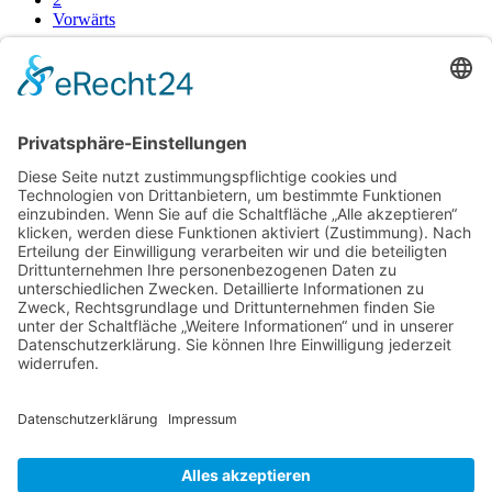
Vorwärts
Zurück zur Übersicht
B-Yachting
Deichstraße 15a
D – 26434 Wangerland
Telefon: + 49 (0) 176 - 6166 2492
E-Mail:
info@b-yachting.de
Navigation überspringen