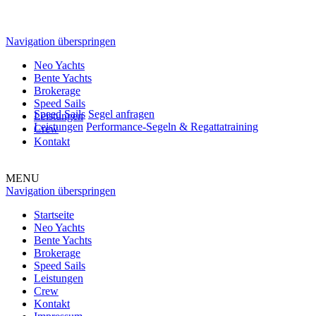
Navigation überspringen
Neo Yachts
Bente Yachts
Brokerage
Speed Sails
Speed Sails
Segel anfragen
Leistungen
Leistungen
Performance-Segeln & Regattatraining
Crew
Kontakt
MENU
Navigation überspringen
Startseite
Neo Yachts
Bente Yachts
Brokerage
Speed Sails
Leistungen
Crew
Kontakt