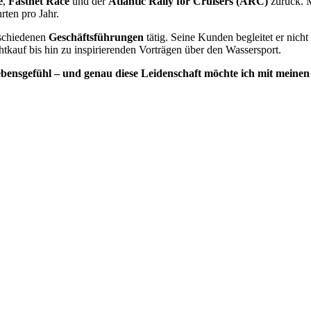
e
,
Fastnet Race
und der
Atlantic Rally for Cruisers (ARC)
zurück. M
ten pro Jahr.
rschiedenen
Geschäftsführungen
tätig. Seine Kunden begleitet er nicht
htkauf bis hin zu inspirierenden Vorträgen über den Wassersport.
Lebensgefühl – und genau diese Leidenschaft möchte ich mit meinen