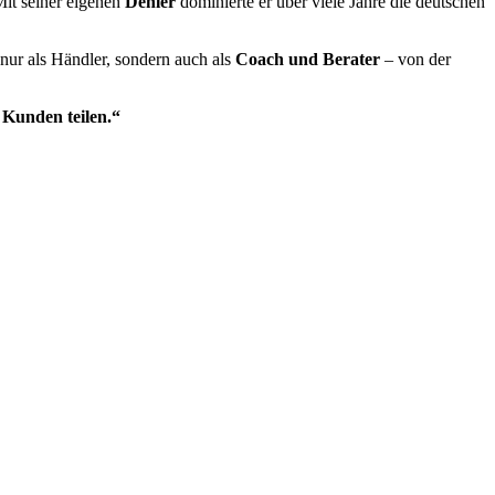
it seiner eigenen
Dehler
dominierte er über viele Jahre die deutschen
 nur als Händler, sondern auch als
Coach und Berater
– von der
 Kunden teilen.“