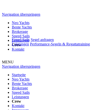
Navigation überspringen
Neo Yachts
Bente Yachts
Brokerage
Speed Sails
Speed Sails
Segel anfragen
Leistungen
Leistungen
Performance-Segeln & Regattatraining
Crew
Kontakt
MENU
Navigation überspringen
Startseite
Neo Yachts
Bente Yachts
Brokerage
Speed Sails
Leistungen
Crew
Kontakt